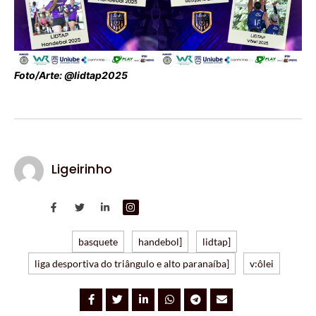
Foto/Arte: @lidtap2025
Ligeirinho
basquete
handebol]
lidtap]
liga desportiva do triângulo e alto paranaíba]
v:ôlei