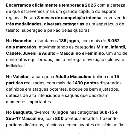
Encerramos oficialmente a temporada 2025
com a certeza
de que escrevemos mais um grande capítulo do esporte
regional. Foram
8 meses de competição intensa
, envolvendo
três modalidades
,
diversas categorias
e um espetáculo de
talento, superação e paixão pelas quadras.
No
Handebol
, disputamos
185 jogos
, com mais de
5.052
gols marcados
, movimentando as categorias
Mirim, Infantil,
Cadete, Juvenil e Adulto – Masculino e Feminino.
Um ano de
confrontos equilibrados, muita entrega e evolução coletiva e
individual.
No
Voleibol
, a categoria
Adulto Masculino
brilhou em
15
partidas r
ealizadas, com mais de
1430 pontos
disputados,
definidos em ataques potentes, bloqueios bem ajustados,
defesas de alta intensidade e saques que decidiram
momentos importantes.
No
Basquete
, tivemos
16 jogos
nas categorias
Sub-15 e
Sub-17 Masculino
, com
800
pontos anotados, trazendo
partidas dinâmicas, técnicas e emocionantes do início ao fim.