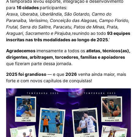
A temporada levou esporte, integração e desenvolvimento
para
16 cidades
participantes:
Araxa, Uberaba, Uberlândia, São Gotardo, Carmo do
Paranaíba, Veríssimo, Conceição das Alagoas, Campo Florido,
Frutal, Serra do Salitre, Paracatu, Patos de Minas, Prata,
Araguari, Sacramento e Pirajuba,
reunindo ao todo
93 equipes
inscritas nas três modalidades ao longo de 2025
.’
Agradecemos
imensamente a todos os
atletas, técnicos(as),
dirigentes, arbitragem, torcedores, famílias e apoiadores
que fizeram parte dessa jornada.
2025 foi grandioso
— e que
2026
venha ainda maior, mais
forte e com novos capítulos de conquistas!