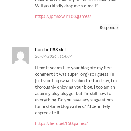
Will you kindly drop me a e-mail?
https://jpmaxwin188.games/
Responder
herobet168 slot
28/07/2026 at 14:07
Hmm it seems like your blog ate my first
comment (it was super long) so I guess I’ll
just sum it up what I submitted and say, I’m
thoroughly enjoying your blog. I too am an
aspiring blog blogger but I’m still new to
everything. Do you have any suggestions
for first-time blog writers? I’d definitely
appreciate it.
https://herobet168.games/