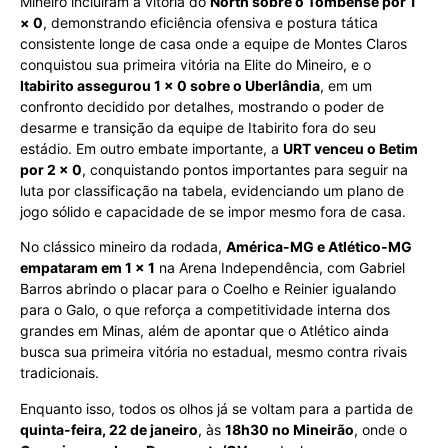
Mineiro incluíram a vitória do
North sobre o Tombense por 1
× 0
, demonstrando eficiência ofensiva e postura tática
consistente longe de casa onde a equipe de Montes Claros
conquistou sua primeira vitória na Elite do Mineiro, e o
Itabirito assegurou 1 × 0 sobre o Uberlândia
, em um
confronto decidido por detalhes, mostrando o poder de
desarme e transição da equipe de Itabirito fora do seu
estádio. Em outro embate importante, a
URT venceu o Betim
por 2 × 0
, conquistando pontos importantes para seguir na
luta por classificação na tabela, evidenciando um plano de
jogo sólido e capacidade de se impor mesmo fora de casa.
No clássico mineiro da rodada,
América-MG e Atlético-MG
empataram em 1 × 1
na Arena Independência, com Gabriel
Barros abrindo o placar para o Coelho e Reinier igualando
para o Galo, o que reforça a competitividade interna dos
grandes em Minas, além de apontar que o Atlético ainda
busca sua primeira vitória no estadual, mesmo contra rivais
tradicionais.
Enquanto isso, todos os olhos já se voltam para a partida de
quinta-feira, 22 de janeiro
, às
18h30 no Mineirão
, onde o