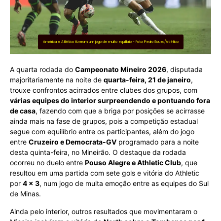
América e Atlético fizeram um jogo de muito equilíbrio - Foto: Pedro Souza/Atlético
A quarta rodada do
Campeonato Mineiro 2026
, disputada
majoritariamente na noite de
quarta-feira, 21 de janeiro
,
trouxe confrontos acirrados entre clubes dos grupos, com
várias equipes do interior surpreendendo e pontuando fora
de casa
, fazendo com que a briga por posições se acirrasse
ainda mais na fase de grupos, pois a competição estadual
segue com equilíbrio entre os participantes, além do jogo
entre
Cruzeiro e Democrata-GV
programado para a noite
desta quinta-feira, no Mineirão. O destaque da rodada
ocorreu no duelo entre
Pouso Alegre e Athletic Club
, que
resultou em uma partida com sete gols e vitória do Athletic
por
4 × 3
, num jogo de muita emoção entre as equipes do Sul
de Minas.
Ainda pelo interior, outros resultados que movimentaram o