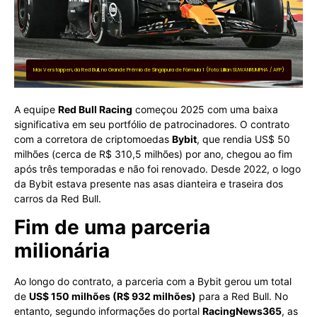
Max Verstappen, da Red Bull, no Grande Prêmio de Singapura de Fórmula 1 (Foto: Lillian SUWANRUMPHA / AFP)
A equipe
Red Bull Racing
começou 2025 com uma baixa
significativa em seu portfólio de patrocinadores. O contrato
com a corretora de criptomoedas
Bybit
, que rendia US$ 50
milhões (cerca de R$ 310,5 milhões) por ano, chegou ao fim
após três temporadas e não foi renovado. Desde 2022, o logo
da Bybit estava presente nas asas dianteira e traseira dos
carros da Red Bull.
Fim de uma parceria
milionária
Ao longo do contrato, a parceria com a Bybit gerou um total
de
US$ 150 milhões (R$ 932 milhões)
para a Red Bull. No
entanto, segundo informações do portal
RacingNews365
, as