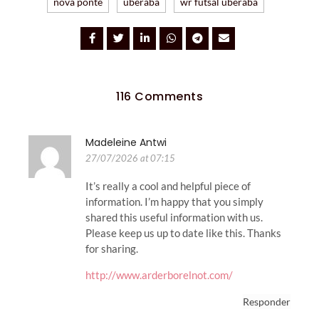
nova ponte
uberaba
wr futsal uberaba
116 Comments
Madeleine Antwi
27/07/2026 at 07:15
It’s really a cool and helpful piece of
information. I’m happy that you simply
shared this useful information with us.
Please keep us up to date like this. Thanks
for sharing.
http://www.arderborelnot.com/
Responder