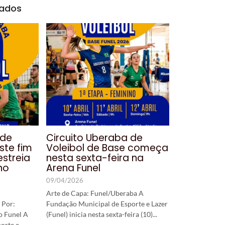
nados
 de
Circuito Uberaba de
ste fim
Voleibol de Base começa
streia
nesta sexta-feira na
no
Arena Funel
09/04/2026
Arte de Capa: Funel/Uberaba A
 Por:
Fundação Municipal de Esporte e Lazer
o Funel A
(Funel) inicia nesta sexta-feira (10)...
orte e