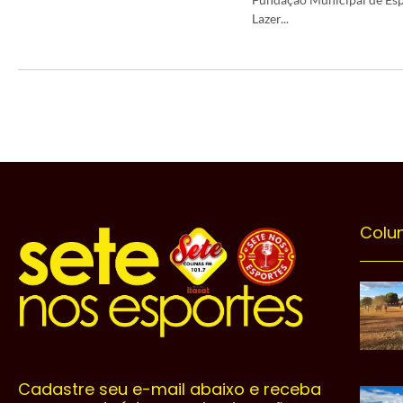
Lazer...
Colu
Cadastre seu e-mail abaixo e receba