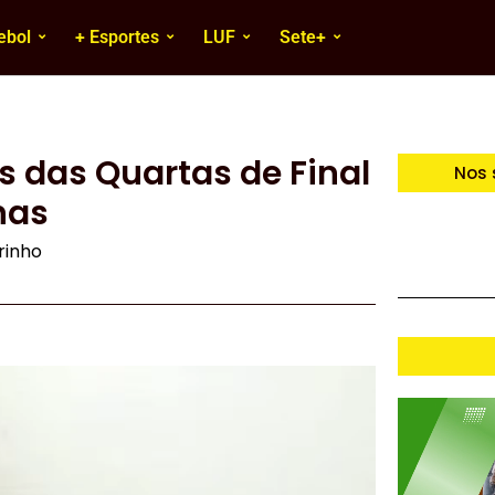
ebol
+ Esportes
LUF
Sete+
os das Quartas de Final
Nos 
nas
irinho