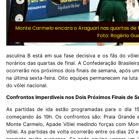
Monte Carmelo encara o Araguari nas quartas de fin
Foto: Rogério Gue
asculina B está em sua fase decisiva e os fãs do vôl
horários das quartas de final. A Confederação Brasilei
ocorrerão nos próximos dois finais de semana, após u
na última sexta-feira. Oito equipes permanecem na luta 
do vôlei nacional.
Confrontos Imperdíveis nos Dois Próximos Finais de 
As partidas de ida estão programadas para o dia 1
começando às 19h. Os confrontos são: Praia Grande e
Monte Carmelo, Apade Vôlei medindo forças com Monte
Vôlei. As partidas de volta ocorrerão entre os dias 20
promete muito suspense. Se cada equipe vencer um j