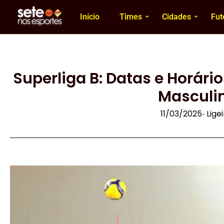
Início
Times
Cidades
Fut
Superliga B: Datas e Horári
Masculi
11/03/2025
Lige
-