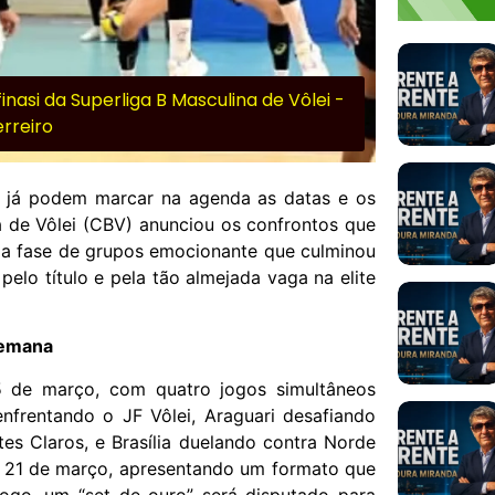
asi da Superliga B Masculina de Vôlei -
rreiro
ei já podem marcar na agenda as datas e os
ra de Vôlei (CBV) anunciou os confrontos que
ma fase de grupos emocionante que culminou
pelo título e pela tão almejada vaga na elite
Semana
5 de março, com quatro jogos simultâneos
nfrentando o JF Vôlei, Araguari desafiando
s Claros, e Brasília duelando contra Norde
 e 21 de março, apresentando um formato que
ogo, um “set de ouro” será disputado para