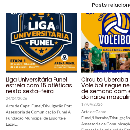
Posts relacio
Liga Universitária Funel
Circuito Uberaba
estreia com 15 atléticas
Voleibol segue ne
nesta sexta-feira
de semana com e
do naipe masculi
24/04/2026
17/04/2026
Arte de Capa: Funel/Divulgação Por:
Arte de Capa:
Assessoria de Comunicação Funel A
Funel/Uberaba/Divulgação
Fundação Municipal de Esporte e
Assessoria de Comunicaçã
Lazer...
Fundação Municipal de Esp