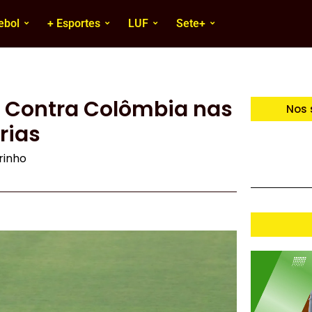
ebol
+ Esportes
LUF
Sete+
a’ Contra Colômbia nas
Nos 
rias
irinho