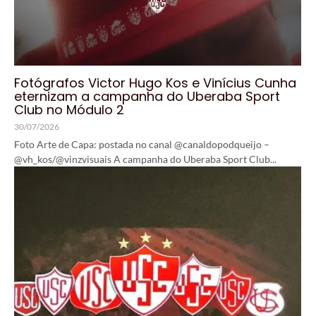
Fotógrafos Victor Hugo Kos e Vinícius Cunha
eternizam a campanha do Uberaba Sport
Club no Módulo 2
30/07/2026
Foto Arte de Capa: postada no canal @canaldopodqueijo –
@vh_kos/@vinzvisuais A campanha do Uberaba Sport Club...