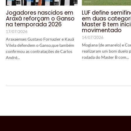
Jogadores nascidos em
LUF define semifin
Araxá reforçam o Ganso
em duas categori
na temporada 2026
Master B tem iníc
movimentado
17/07/2026
14/07/2026
Araxaenses Gustavo Fornazier e Kauã
Mogiana (de amarelo) e Co
Vilela defendem o Ganso,que também
realizaram um bom duelo p
confirmou as contratações de Carlos
rodada do Master B com...
André...