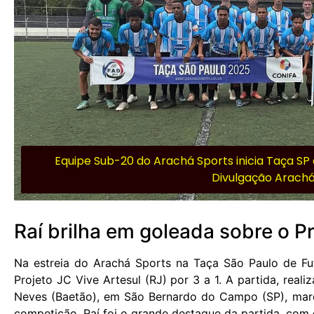
Equipe Sub-20 do Arachá Sports inicia Taça SP d
Divulgação Arachá
Raí brilha em goleada sobre o Pr
Na estreia do Arachá Sports na Taça São Paulo de Fu
Projeto JC Vive Artesul (RJ) por 3 a 1. A partida, reali
Neves (Baetão), em São Bernardo do Campo (SP), marco
competição. Raí foi o grande destaque da partida, com d