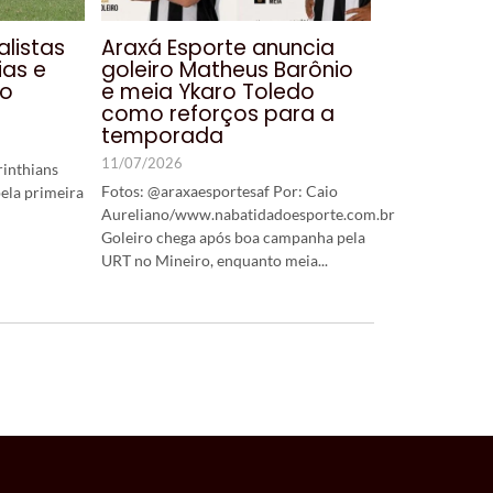
alistas
Araxá Esporte anuncia
as e
goleiro Matheus Barônio
io
e meia Ykaro Toledo
como reforços para a
temporada
11/07/2026
rinthians
Fotos: @araxaesportesaf Por: Caio
ela primeira
Aureliano/www.nabatidadoesporte.com.br
Goleiro chega após boa campanha pela
URT no Mineiro, enquanto meia...