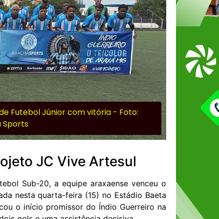
e Futebol Júnior com vitória - Foto:
 Sports
ojeto JC Vive Artesul
tebol Sub-20, a equipe araxaense venceu o
zada nesta quarta-feira (15) no Estádio Baeta
u o início promissor do Índio Guerreiro na
ois gols e uma assistência decisiva.