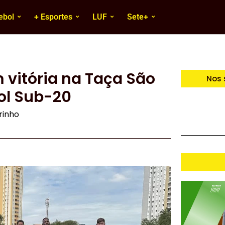
ebol
+ Esportes
LUF
Sete+
 vitória na Taça São
Nos 
ol Sub-20
irinho