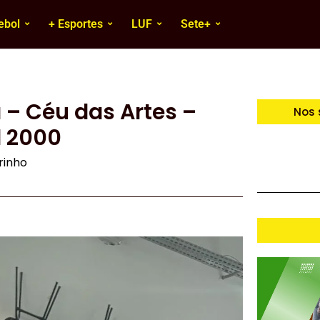
ebol
+ Esportes
LUF
Sete+
 – Céu das Artes –
Nos 
l 2000
irinho