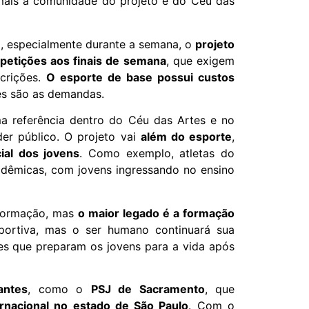
 mais a comunidade do projeto e do Céu das
a, especialmente durante a semana, o
projeto
petições aos finais de semana
, que exigem
scrições.
O esporte de base possui custos
res são as demandas.
ma referência dentro do Céu das Artes e no
er público. O projeto vai
além do esporte
,
ial dos jovens
. Como exemplo, atletas do
adêmicas, com jovens ingressando no ensino
sformação, mas
o maior legado é a formação
esportiva, mas o ser humano continuará sua
es que preparam os jovens para a vida após
antes
, como o
PSJ de Sacramento
, que
ernacional no estado de São Paulo
. Com o