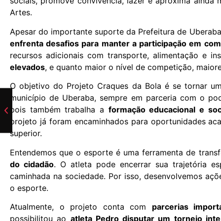
sociais, promove convivência, lazer e aproxima ainda
Artes.
Apesar do importante suporte da Prefeitura de Uberab
enfrenta desafios para manter a participação em com
recursos adicionais com transporte, alimentação e in
elevados
, e quanto maior o nível de competição, maio
O objetivo do Projeto Craques da Bola é se tornar u
município de Uberaba, sempre em parceria com o pod
pois também trabalha a
formação educacional e soc
projeto já foram encaminhados para oportunidades ac
superior.
Entendemos que o esporte é uma ferramenta de tran
do cidadão
. O atleta pode encerrar sua trajetória 
caminhada na sociedade. Por isso, desenvolvemos açõ
o esporte.
Atualmente, o projeto conta com
parcerias import
possibilitou ao
atleta Pedro disputar um torneio int