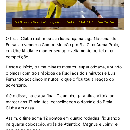
Praia Clube vence Campo Mourão e segue invicto no Brasileiro de Futsal - Foto: Bruno Cunha/Praia Clube
O Praia Clube reafirmou sua liderança na Liga Nacional de
Futsal ao vencer o Campo Mourão por 3 a 0 na Arena Praia,
em Uberlândia, e manter seu aproveitamento perfeito na
competição.
Desde o início, o time mineiro mostrou superioridade, abrindo
o placar com gols rápidos de Rudi aos dois minutos e Luiz
Fernando aos cinco minutos, o que dificultou a reação do
adversário.
Além disso, na etapa final, Claudinho garantiu a vitória ao
marcar aos 17 minutos, consolidando o domínio do Praia
Clube em casa.
Assim, o time soma 12 pontos em quatro rodadas, figurando
na quarta colocação, atrás de Atlântico, Magnus e Joinville,