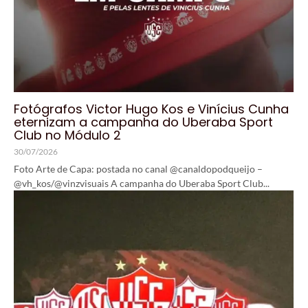
Fotógrafos Victor Hugo Kos e Vinícius Cunha
eternizam a campanha do Uberaba Sport
Club no Módulo 2
30/07/2026
Foto Arte de Capa: postada no canal @canaldopodqueijo –
@vh_kos/@vinzvisuais A campanha do Uberaba Sport Club...