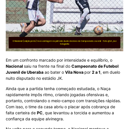
O Nacional (calção preto) leva vantagem no primeiro duelo decisivo do Campeonato Juvenil - Foto: @vh_koz
fotografia
Em um confronto marcado por intensidade e equilíbrio, o
Nacional
saiu na frente na final do
Campeonato de Futebol
Juvenil de Uberaba
ao bater o
Vila Nova
por
2 a 1
, em duelo
nuito disputado no estádio JK.
Ainda que a partida tenha começado estudada, o Naça
rapidamente impôs ritmo, criando jogadas ofensivas e,
portanto, controlando o meio-campo com transições rápidas.
Com isso, o time da casa abriu o placar após cobrança de
falta certeira de
PC
, que levantou a torcida e aumentou a
confiança da equipe alvinegra.
Na volta para o segundo tempo, o Nacional manteve a