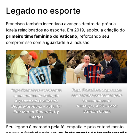
Legado no esporte
Francisco também incentivou avanços dentro da própria
Igreja relacionados ao esporte. Em 2019, apoiou a criação do
primeiro time feminino do Vaticano
, reforçando seu
compromisso com a igualdade e a inclusão.
Papa Francisco expressou
Papa Francisco recebendo
seu carinho particular pelo
uma camisa da Seleção
San Lorenzo de
Argentina das mãos de
Almargro/ARG – Foto:
Diego Maradona – Foto: by
Vatican Media
Pier Marco Tacca/Getty
Images
Seu legado é marcado pela fé, empatia e pelo entendimento
de que o futebol pode ser um
instrumento de transformação