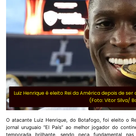
Luiz Henrique é eleito Rei da América depois de s
(Foto: Vitor Silva/ 
O atacante Luiz Henrique, do Botafogo, foi eleito o 
jornal uruguaio “El País” ao melhor jogador do conti
temporada brilhante, sendo peça fundamental na