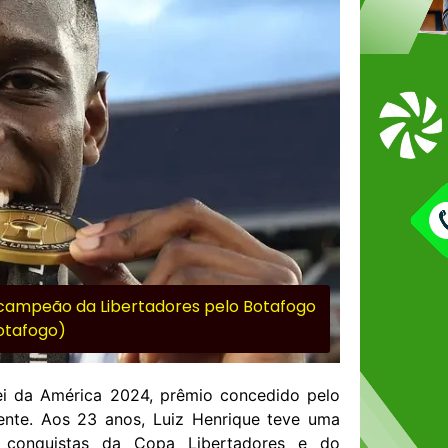
er campeão da Libertadores pelo Botafogo
Botafogo)
Rei da América 2024, prêmio concedido pelo
nente. Aos 23 anos, Luiz Henrique teve uma
s conquistas da Copa Libertadores e do