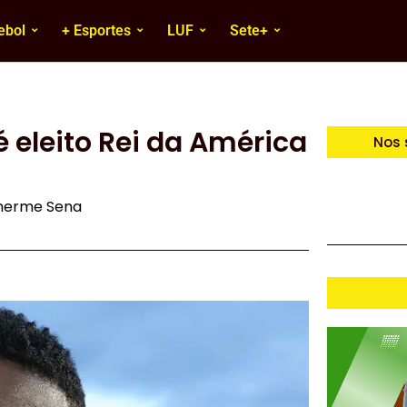
ebol
+ Esportes
LUF
Sete+
é eleito Rei da América
Nos 
lherme Sena