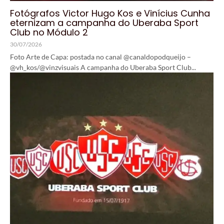
Fotógrafos Victor Hugo Kos e Vinícius Cunha
eternizam a campanha do Uberaba Sport
Club no Módulo 2
30/07/2026
Foto Arte de Capa: postada no canal @canaldopodqueijo –
@vh_kos/@vinzvisuais A campanha do Uberaba Sport Club...