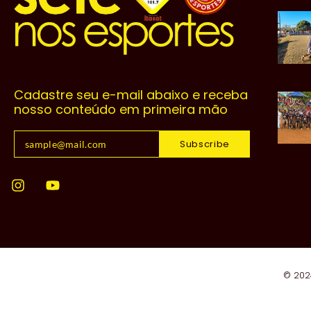
Cadastre seu e-mail abaixo e receba
nosso conteúdo em primeira mão
Subscribe
© 202