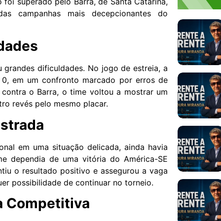
o foi superado pelo Barra, de Santa Catarina,
as campanhas mais decepcionantes do
ldades
 grandes dificuldades. No jogo de estreia, a
a 0, em um confronto marcado por erros de
, contra o Barra, o time voltou a mostrar um
ro revés pelo mesmo placar.
ustrada
onal em uma situação delicada, ainda havia
ime dependia de uma vitória do América-SE
iu o resultado positivo e assegurou a vaga
r possibilidade de continuar no torneio.
a Competitiva