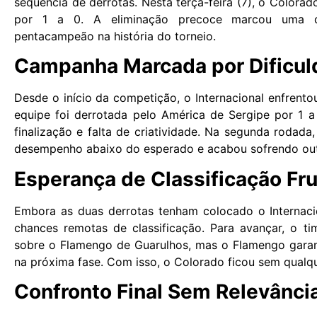
sequência de derrotas. Nesta terça-feira (7), o Colorad
por 1 a 0. A eliminação precoce marcou uma d
pentacampeão na história do torneio.
Campanha Marcada por Dificu
Desde o início da competição, o Internacional enfrentou
equipe foi derrotada pelo América de Sergipe por 1 
finalização e falta de criatividade. Na segunda rodada
desempenho abaixo do esperado e acabou sofrendo out
Esperança de Classificação Fr
Embora as duas derrotas tenham colocado o Internaci
chances remotas de classificação. Para avançar, o t
sobre o Flamengo de Guarulhos, mas o Flamengo garant
na próxima fase. Com isso, o Colorado ficou sem qualque
Confronto Final Sem Relevânci