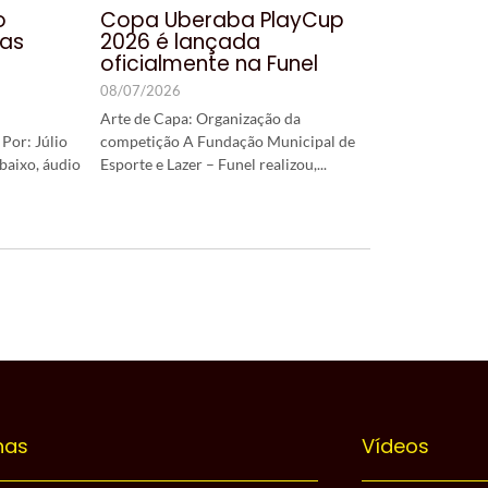
o
Copa Uberaba PlayCup
uas
2026 é lançada
oficialmente na Funel
08/07/2026
Arte de Capa: Organização da
Por: Júlio
competição A Fundação Municipal de
baixo, áudio
Esporte e Lazer – Funel realizou,...
nas
Vídeos