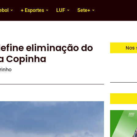
ebol
+ Esportes
LUF
Sete+
define eliminação do
Nos 
na Copinha
irinho