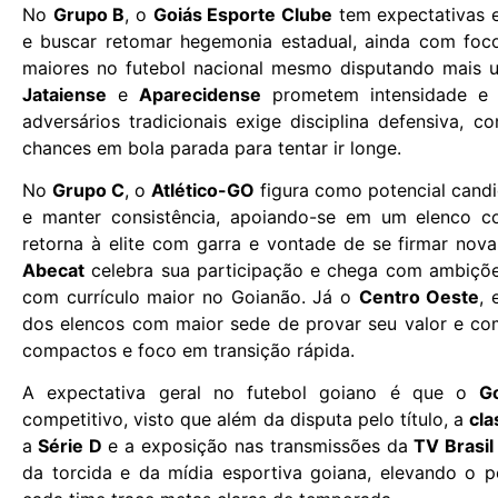
No
Grupo B
, o
Goiás Esporte Clube
tem expectativas e
e buscar retomar hegemonia estadual, ainda com foco
maiores no futebol nacional mesmo disputando mais
Jataiense
e
Aparecidense
prometem intensidade e 
adversários tradicionais exige disciplina defensiva, 
chances em bola parada para tentar ir longe.
No
Grupo C
, o
Atlético-GO
figura como potencial candid
e manter consistência, apoiando-se em um elenco c
retorna à elite com garra e vontade de se firmar nov
Abecat
celebra sua participação e chega com ambições
com currículo maior no Goianão. Já o
Centro Oeste
, 
dos elencos com maior sede de provar seu valor e co
compactos e foco em transição rápida.
A expectativa geral no futebol goiano é que o
G
competitivo, visto que além da disputa pelo título, a
cla
a
Série D
e a exposição nas transmissões da
TV Brasil
da torcida e da mídia esportiva goiana, elevando o