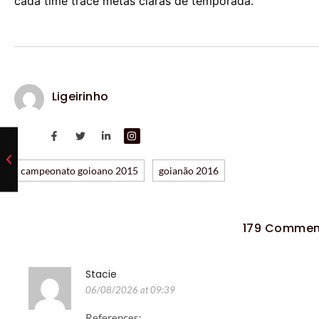
cada time trace metas claras de temporada.
Ligeirinho
campeonato goioano 2015
goianão 2016
179 Commen
Stacie
06/08/2026 at 09:39
References: