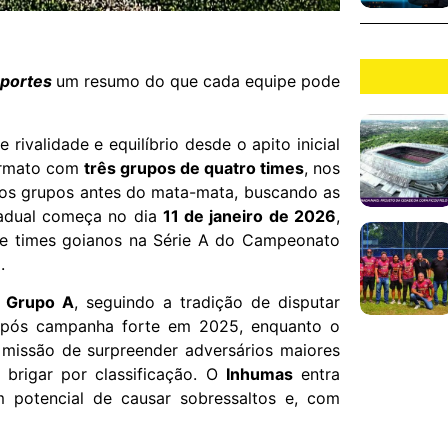
sportes
um resumo do que cada equipe pode
ivalidade e equilíbrio desde o apito inicial
formato com
três grupos de quatro times
, nos
tros grupos antes do mata-mata, buscando as
stadual começa no dia
11 de janeiro de 2026
,
de times goianos na Série A do Campeonato
.
o
Grupo A
, seguindo a tradição de disputar
após campanha forte em 2025, enquanto o
issão de surpreender adversários maiores
 brigar por classificação. O
Inhumas
entra
potencial de causar sobressaltos e, com