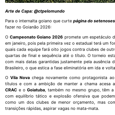
Arte de Capa: @ctpelomundo
Para o internalta goiano que curte
página do setenose
fazer no Goianão 2026:
O
Campeonato Goiano 2026
promete um espetáculo de r
em janeiro, pois pela primeira vez o estadual terá um 
quais cada equipe fará oito jogos contra clubes de ou
quartas de final e sequência até o título. O torneio e
com mais datas garantidas justamente pela ausência 
Brasileiro, o que estica a fase eliminatória em ida e volta
O
Vila Nova
chega novamente como protagonista a
títulos e com a ambição de manter a chama acesa 
CRAC
e o
Goiatuba
, também no mesmo grupo, têm a m
com equilíbrio tático e explosão ofensiva que podem
como um dos clubes de menor orçamento, mas com 
transições rápidas, aspirar vagas no mata-mata.