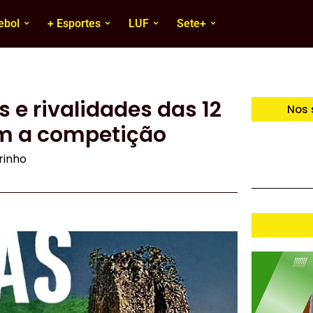
ebol
+ Esportes
LUF
Sete+
 e rivalidades das 12
Nos 
m a competição
irinho