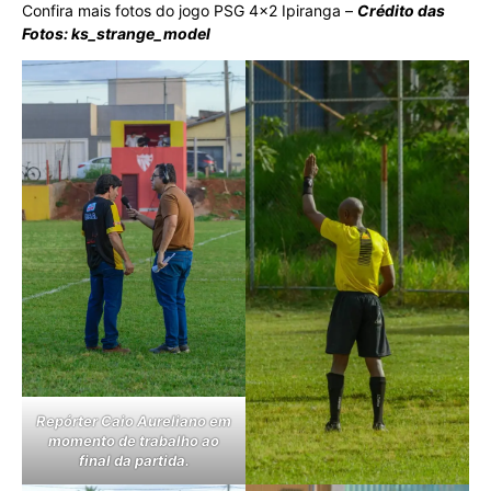
Confira mais fotos do jogo PSG 4×2 Ipiranga –
Crédito das
Fotos: ks_strange_model
Repórter Caio Aureliano em
momento de trabalho ao
final da partida.