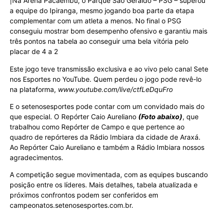
|Na Arena Pacaembu, o Parque São Geraldo – PSG – superou
a equipe do Ipiranga, mesmo jogando boa parte da etapa
complementar com um atleta a menos. No final o PSG
conseguiu mostrar bom desempenho ofensivo e garantiu mais
três pontos na tabela ao conseguir uma bela vitória pelo
placar de 4 a 2
Este jogo teve transmissão exclusiva e ao vivo pelo canal Sete
nos Esportes no YouTube. Quem perdeu o jogo pode revê-lo
na plataforma,
www.youtube.com/live/ctfLeDquFro
E o setenosesportes pode contar com um convidado mais do
que especial. O Repórter Caio Aureliano
(Foto abaixo)
, que
trabalhou como Repórter de Campo e que pertence ao
quadro de repórteres da Rádio Imbiara da cidade de Araxá.
Ao Repórter Caio Aureliano e também a Rádio Imbiara nossos
agradecimentos.
A competição segue movimentada, com as equipes buscando
posição entre os líderes. Mais detalhes, tabela atualizada e
próximos confrontos podem ser conferidos em
campeonatos.setenosesportes.com.br.