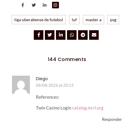
liga uberabense de futebol
luf
master a
psg
144 Comments
Diego
08/08/2026 at 20:13
References:
Twin Casino Login
catalog.mrrl.org
Responder