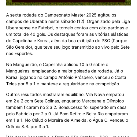
A sexta rodada do Campeonato Master 2025 agitou os
campos de Uberaba neste sábado (12). Organizado pela Liga
Uberabense de Futebol, o torneio contou com oito partidas e
um total de 40 gols. Os destaques foram as vitórias elásticas
de Capelinha e Korea, além da boa exibição do PSG (Parque
São Geraldo), que teve seu jogo transmitido ao vivo pelo Sete
nos Esportes.
No Mangueirão, o Capelinha aplicou 10 a 0 sobre o
Mangueiras, emplacando a maior goleada da rodada. Já o
Korea, jogando no campo Antônio Próspero, venceu o Costa
Teles por 8 a 1 e manteve a regularidade na competição.
Outros resultados mostraram equilíbrio. Vila Nova empatou
em 2 a 2 com Sete Colinas, enquanto Merceana e Olímpico
também ficaram no 2 a 2. Bonsucesso foi superado em casa
pelo Fabricio por 2 a 0. Já Bom Retiro e Beira Rio empataram
em 1 a 1. No Cláudio Moreira de Almeida, o Água C. venceu o
Grêmio S.B. por 3 a 1.