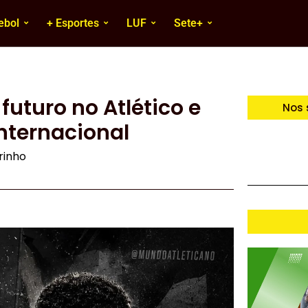
ebol
+ Esportes
LUF
Sete+
futuro no Atlético e
Nos 
nternacional
irinho