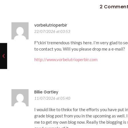
2 Commen
vorbelutrioperbir
22/07/2026 at 03:53
F*ckin’ tremendous things here. I’m very glad to se
to contact you. Will you please drop me a e-mail?
http://www.vorbelutrioperbir.com
Billie Gartley
11/07/2026 at 05:40
I would like to thnkx for the efforts you have put i
grade blog post from you in the upcoming as well. In
me to get my own blog now. Really the blogging is s