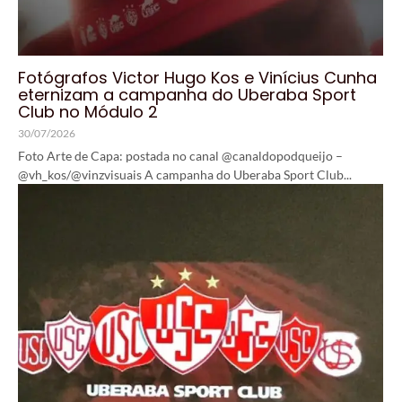
Fotógrafos Victor Hugo Kos e Vinícius Cunha
eternizam a campanha do Uberaba Sport
Club no Módulo 2
30/07/2026
Foto Arte de Capa: postada no canal @canaldopodqueijo –
@vh_kos/@vinzvisuais A campanha do Uberaba Sport Club...