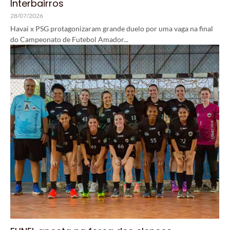
Interbairros
28/07/2026
Havai x PSG protagonizaram grande duelo por uma vaga na final
do Campeonato de Futebol Amador...