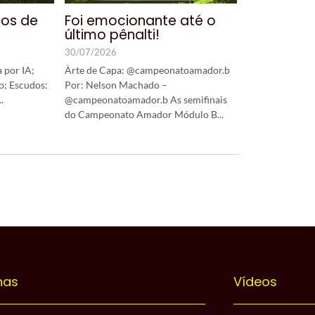
nos de
Foi emocionante até o
último pênalti!
30/07/2026
 por IA;
Àrte de Capa: @campeonatoamador.b
o; Escudos:
Por: Nelson Machado –
.
@campeonatoamador.b As semifinais
do Campeonato Amador Módulo B...
nas
Vídeos