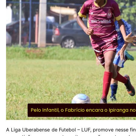
Pelo Infantil, o Fabrício encara o Ipiranga 
A Liga Uberabense de Futebol – LUF, promove nesse fi