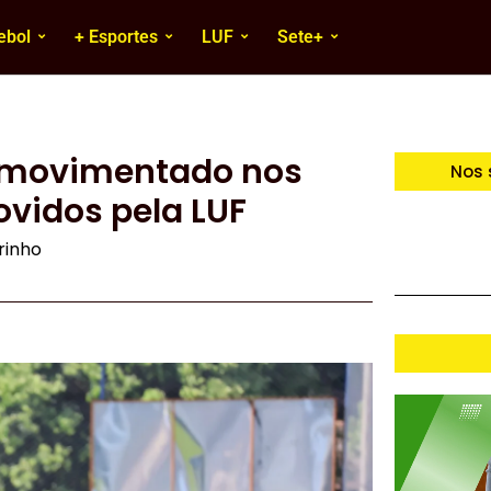
ebol
+ Esportes
LUF
Sete+
 movimentado nos
Nos 
idos pela LUF
irinho