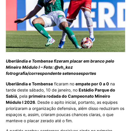
Uberlândia e Tombense fizeram placar em branco pelo
Mineiro Módulo I – Foto: @vh_koz
fotrografia
/correspondente setenosesportes
Uberlândia e Tombense
ficaram no
empate por 0 a 0
na
tarde deste sábado, 10 de janeiro, no
Estádio Parque do
Sabiá,
pela
primeira rodada do Campeonato Mineiro
Módulo I 2026
. Desde o apito inicial, portanto, as equipes
priorizaram a organização defensiva, além disso reduziram os
espaços e, assim, criaram poucas chances claras, o que
manteve o placar zerado até o fim.
A partida ganhou contornos decisivos ainda no primeiro