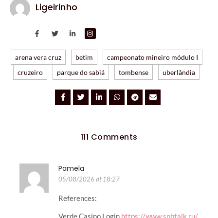
Ligeirinho
arena vera cruz
betim
campeonato mineiro módulo I
cruzeiro
parque do sabiá
tombense
uberlândia
111 Comments
Pamela
05/08/2026 at 18:27
References:
Verde Casino Login
https://www.spbtalk.ru/