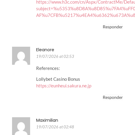
https://www.h3c.com/cn/Aspx/ContractMe/Defau
subject=%u5353%u8D8A%u8D85%u7FA4%uFF
AF%u7CFB%u5217%u4EA4%u6362%u673A%u836
Responder
Eleanore
19/07/2026 at 02:53
References:
Lollybet Casino Bonus
https://eunheui.sakura.ne.jp
Responder
Maximilian
19/07/2026 at 02:48