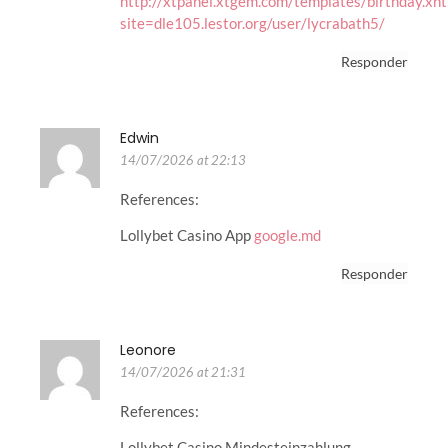
http://xtpanel.xtgem.com/templates/birthday.xh
site=dle105.lestor.org/user/lycrabath5/
Responder
Edwin
14/07/2026 at 22:13
References:
Lollybet Casino App
google.md
Responder
Leonore
14/07/2026 at 21:31
References:
Lollybet Casino Mindesteinzahlung