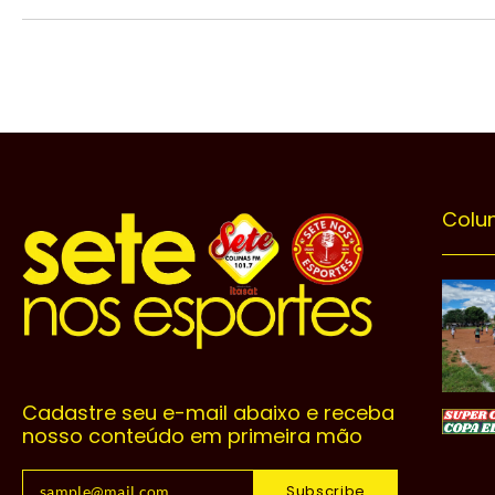
Colu
Cadastre seu e-mail abaixo e receba
nosso conteúdo em primeira mão
Subscribe