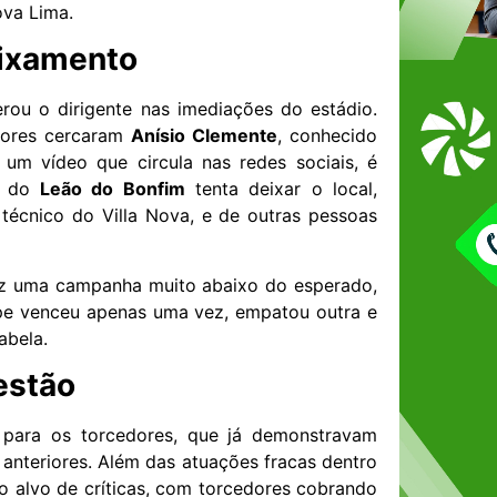
ova Lima.
aixamento
rou o dirigente nas imediações do estádio.
edores cercaram
Anísio Clemente
, conhecido
 um vídeo que circula nas redes sociais, é
e do
Leão do Bonfim
tenta deixar o local,
r técnico do Villa Nova, e de outras pessoas
fez uma campanha muito abaixo do esperado,
ipe venceu apenas uma vez, empatou outra e
abela.
estão
 para os torcedores, que já demonstravam
anteriores. Além das atuações fracas dentro
 alvo de críticas, com torcedores cobrando