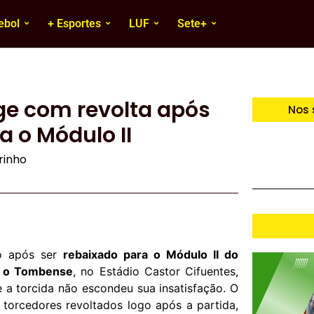
ebol
+ Esportes
LUF
Sete+
age com revolta após
Nos 
 o Módulo II
irinho
ão após ser
rebaixado para o Módulo II do
a o Tombense
, no Estádio Castor Cifuentes,
 a torcida não escondeu sua insatisfação. O
r torcedores revoltados logo após a partida,