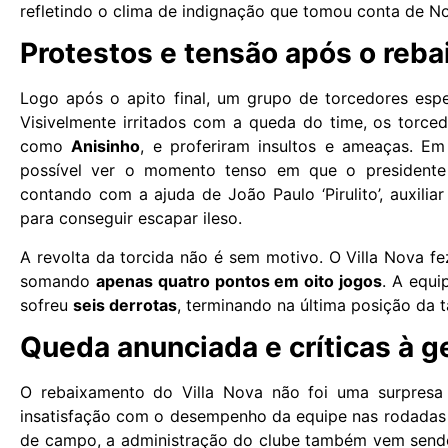
refletindo o clima de indignação que tomou conta de N
Protestos e tensão após o reb
Logo após o apito final, um grupo de torcedores espe
Visivelmente irritados com a queda do time, os torc
como
Anisinho
, e proferiram insultos e ameaças. Em
possível ver o momento tenso em que o president
contando com a ajuda de João Paulo ‘Pirulito’, auxilia
para conseguir escapar ileso.
A revolta da torcida não é sem motivo. O Villa Nova 
somando
apenas quatro pontos em oito jogos
. A equ
sofreu
seis derrotas
, terminando na última posição da t
Queda anunciada e críticas à g
O rebaixamento do Villa Nova não foi uma surpresa
insatisfação com o desempenho da equipe nas rodadas 
de campo, a administração do clube também vem sendo