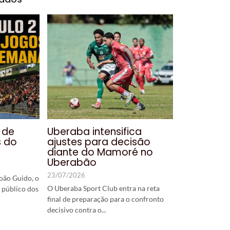
 de
Uberaba intensifica
s do
ajustes para decisão
diante do Mamoré no
Uberabão
23/07/2026
oão Guido, o
O Uberaba Sport Club entra na reta
 público dos
final de preparação para o confronto
decisivo contra o...