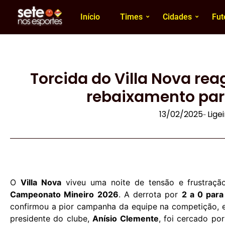
Início
Times
Cidades
Fut
Torcida do Villa Nova re
rebaixamento para
13/02/2025
Lige
-
O
Villa Nova
viveu uma noite de tensão e frustraç
Campeonato Mineiro 2026
. A derrota por
2 a 0 par
confirmou a pior campanha da equipe na competição, e
presidente do clube,
Anísio Clemente
, foi cercado po