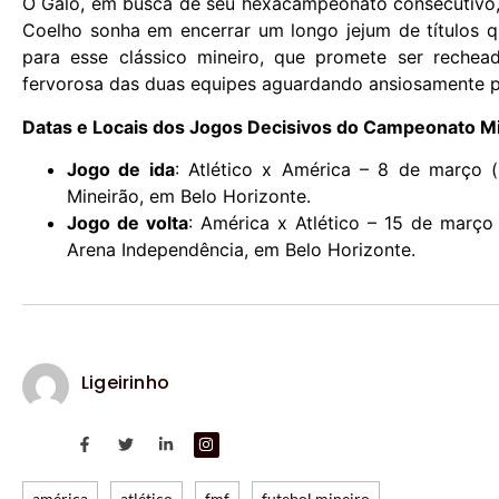
O Galo, em busca de seu hexacampeonato consecutivo, 
Coelho sonha em encerrar um longo jejum de títulos q
para esse clássico mineiro, que promete ser rechea
fervorosa das duas equipes aguardando ansiosamente p
Datas e Locais dos Jogos Decisivos do Campeonato M
Jogo de ida
: Atlético x América – 8 de março (
Mineirão, em Belo Horizonte.
Jogo de volta
: América x Atlético – 15 de março 
Arena Independência, em Belo Horizonte.
Ligeirinho
américa
atlético
fmf
futebol mineiro