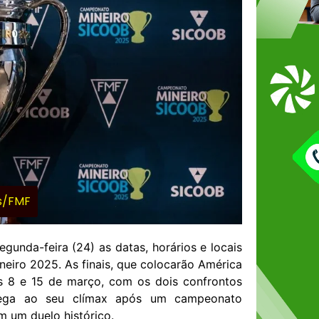
os/FMF
gunda-feira (24) as datas, horários e locais
eiro 2025. As finais, que colocarão América
ias 8 e 15 de março, com os dois confrontos
hega ao seu clímax após um campeonato
 um duelo histórico.