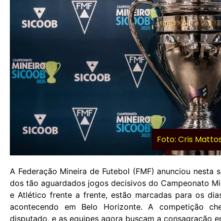
Foto: Cris Matt
A Federação Mineira de Futebol (FMF) anunciou nesta se
dos tão aguardados jogos decisivos do Campeonato Min
e Atlético frente a frente, estão marcadas para os d
acontecendo em Belo Horizonte. A competição c
disputado, e as equipes agora buscam a consagração em