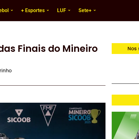
ebol
+ Esportes
LUF
Sete+
das Finais do Mineiro
Nos 
irinho