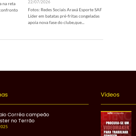
22/07/2026
 na reta
Fotos: Redes Sociais Araxá Esporte SAF
 confronto
Líder em batatas pré-fritas congeladas
apoia nova fase do clube,que...
nas
Vídeos
io Corrêa campeão
ster no Terrão
2025