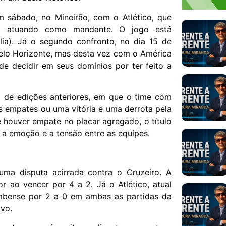
m sábado, no Mineirão, com o Atlético, que
ão, atuando como mandante. O jogo está
ia). Já o segundo confronto, no dia 15 de
elo Horizonte, mas desta vez com o América
de decidir em seus domínios por ter feito a
io de edições anteriores, em que o time com
 empates ou uma vitória e uma derrota pela
e houver empate no placar agregado, o título
 a emoção e a tensão entre as equipes.
 uma disputa acirrada contra o Cruzeiro. A
r ao vencer por 4 a 2. Já o Atlético, atual
mbense por 2 a 0 em ambas as partidas da
ivo.