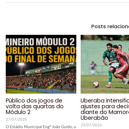
Posts relacio
Público dos jogos de
Uberaba intensifi
volta das quartas do
ajustes para dec
Módulo 2
diante do Mamor
Uberabão
27/07/2026
23/07/2026
O Estádio Municipal Engº João Guido, o