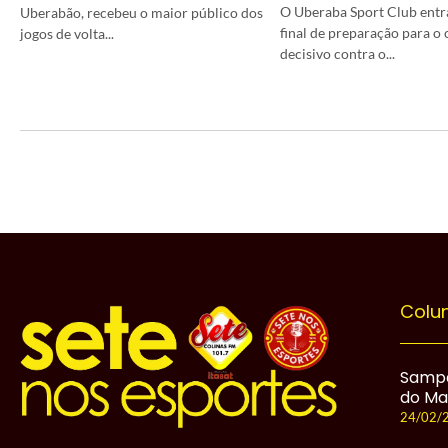
O Uberaba Sport Club entra
Uberabão, recebeu o maior público dos
final de preparação para o
jogos de volta...
decisivo contra o...
Colu
Sampa
do Ma
24/02/