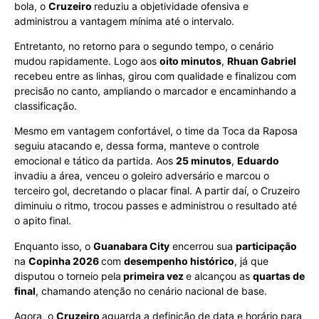
bola, o
Cruzeiro
reduziu a objetividade ofensiva e
administrou a vantagem mínima até o intervalo.
Entretanto, no retorno para o segundo tempo, o cenário
mudou rapidamente. Logo aos
oito minutos
,
Rhuan Gabriel
recebeu entre as linhas, girou com qualidade e finalizou com
precisão no canto, ampliando o marcador e encaminhando a
classificação.
Mesmo em vantagem confortável, o time da Toca da Raposa
seguiu atacando e, dessa forma, manteve o controle
emocional e tático da partida. Aos
25 minutos
,
Eduardo
invadiu a área, venceu o goleiro adversário e marcou o
terceiro gol, decretando o placar final. A partir daí, o Cruzeiro
diminuiu o ritmo, trocou passes e administrou o resultado até
o apito final.
Enquanto isso, o
Guanabara City
encerrou sua
participação
na
Copinha 2026
com
desempenho histórico
, já que
disputou o torneio pela
primeira vez
e alcançou as
quartas de
final
, chamando atenção no cenário nacional de base.
Agora, o
Cruzeiro
aguarda a definição de data e horário para