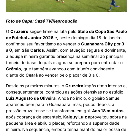
Foto de Capa: Cazé TV/Reprodução
O
Cruzeiro
segue firme na luta pelo
título da Copa São Paulo
de Futebol Júnior 2026
e, neste domingo dia 18 de janeiro,
confirmou seu favoritismo ao vencer o
Guanabara City
por
3
a 0
, em
São Carlos
. Assim, com atuação segura e dominante,
a equipe mineira garantiu presença na semifinal do principal
torneio de base do país e agora se prepara para enfrentar o
Grêmio
, que também avançou com triunfo convincente
diante do
Ceará
ao vencer pelo placar de 3 a 0.
Desde os primeiros minutos, o
Cruzeiro
impôs ritmo intenso e,
consequentemente, controlou as ações ofensivas no estádio
Luiz Augusto de Oliveira
. Ainda no início, o goleiro Samuel
apareceu bem para o Guanabara, mas, pouco depois, a
pressão cruzeirense se transformou em gol.
Aos 18 minutos
,
após cobrança de escanteio,
Kaiquy Luiz
aproveitou sobra na
pequena área e abriu o placar, reforçando a superioridade
mineira. Na sequência, embora tenha mantido maior posse de