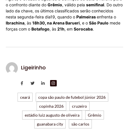
o confronto diante do
Grêmio
, válido pela
semifinal
. Do outro
lado da chave, os últimos classificados serão conhecidos
nesta segunda-feira dia19, quando o
Palmeiras
enfrenta o
Ibrachina
, às
18h30, na Arena Barueri
, e o
São Paulo
mede
forças com o
Botafogo
, às
21h
, em
Sorocaba
.
Ligeirinho
ceará
copa são paulo de futebol júnior 2026
copinha 2026
cruzeiro
estádio luiz augusto de oliveira
Grêmio
guanabara city
são carlos