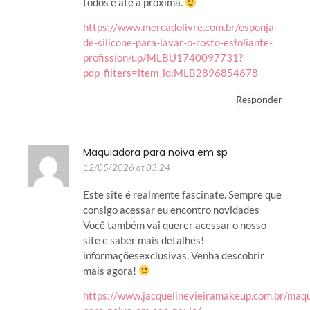
todos e até a próxima.
https://www.mercadolivre.com.br/esponja-
de-silicone-para-lavar-o-rosto-esfoliante-
profission/up/MLBU1740097731?
pdp_filters=item_id:MLB2896854678
Responder
Maquiadora para noiva em sp
12/05/2026 at 03:24
Este site é realmente fascinate. Sempre que
consigo acessar eu encontro novidades
Você também vai querer acessar o nosso
site e saber mais detalhes!
informaçõesexclusivas. Venha descobrir
mais agora!
https://www.jacquelinevieiramakeup.com.br/maq