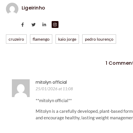
Ligeirinho
cruzeiro
flamengo
kaio jorge
pedro lourenço
1 Commen
mitolyn official
25/01/2026 at 11:08
**mitolyn official**
Mitolyn is a carefully developed, plant-based form
and encourage healthy, lasting weight managemen