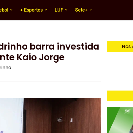
ebol
+ Esportes
LUF
Sete+
drinho barra investida
Nos 
nte Kaio Jorge
irinho