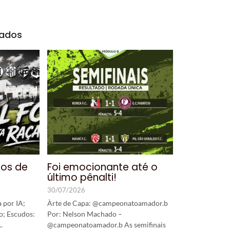
nados
nos de
Foi emocionante até o
último pênalti!
30/07/2026
 por IA;
Àrte de Capa: @campeonatoamador.b
o; Escudos:
Por: Nelson Machado –
.
@campeonatoamador.b As semifinais