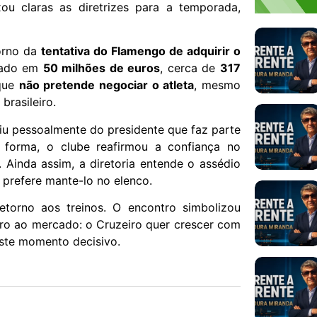
ou claras as diretrizes para a temporada,
orno da
tentativa do Flamengo de adquirir o
liado em
50 milhões de euros
, cerca de
317
que
não pretende negociar o atleta
, mesmo
brasileiro.
iu pessoalmente do presidente que faz parte
 forma, o clube reafirmou a confiança no
 Ainda assim, a diretoria entende o assédio
prefere mante-lo no elenco.
torno aos treinos. O encontro simbolizou
aro ao mercado: o Cruzeiro quer crescer com
este momento decisivo.