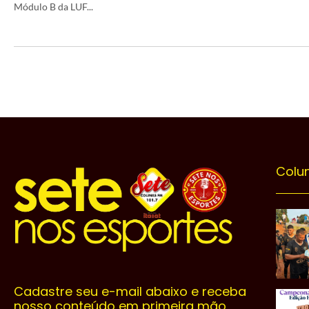
Módulo B da LUF...
Colu
Cadastre seu e-mail abaixo e receba
nosso conteúdo em primeira mão