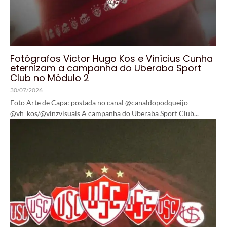
Fotógrafos Victor Hugo Kos e Vinícius Cunha
eternizam a campanha do Uberaba Sport
Club no Módulo 2
30/07/2026
Foto Arte de Capa: postada no canal @canaldopodqueijo –
@vh_kos/@vinzvisuais A campanha do Uberaba Sport Club...