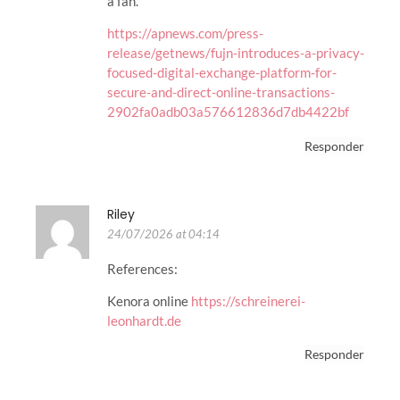
a fan.
https://apnews.com/press-
release/getnews/fujn-introduces-a-privacy-
focused-digital-exchange-platform-for-
secure-and-direct-online-transactions-
2902fa0adb03a576612836d7db4422bf
Responder
Riley
24/07/2026 at 04:14
References:
Kenora online
https://schreinerei-
leonhardt.de
Responder