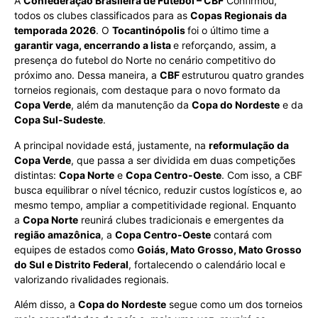
A
Confederação Brasileira de Futebol – CBF
Confirmou,
todos os clubes classificados para as
Copas Regionais da
temporada 2026
. O
Tocantinópolis
foi o último time a
garantir vaga, encerrando a lista
e reforçando, assim, a
presença do futebol do Norte no cenário competitivo do
próximo ano. Dessa maneira, a
CBF
estruturou quatro grandes
torneios regionais, com destaque para o novo formato da
Copa Verde
, além da manutenção da
Copa do Nordeste
e da
Copa Sul-Sudeste
.
A principal novidade está, justamente, na
reformulação da
Copa Verde
, que passa a ser dividida em duas competições
distintas:
Copa Norte
e
Copa Centro-Oeste
. Com isso, a CBF
busca equilibrar o nível técnico, reduzir custos logísticos e, ao
mesmo tempo, ampliar a competitividade regional. Enquanto
a
Copa Norte
reunirá clubes tradicionais e emergentes da
região amazônica
, a
Copa Centro-Oeste
contará com
equipes de estados como
Goiás, Mato Grosso, Mato Grosso
do Sul e Distrito Federal
, fortalecendo o calendário local e
valorizando rivalidades regionais.
Além disso, a
Copa do Nordeste
segue como um dos torneios