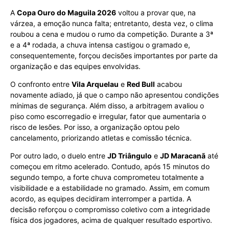
A
Copa Ouro do Maguila 2026
voltou a provar que, na
várzea, a emoção nunca falta; entretanto, desta vez, o clima
roubou a cena e mudou o rumo da competição. Durante a 3ª
e a 4ª rodada, a chuva intensa castigou o gramado e,
consequentemente, forçou decisões importantes por parte da
organização e das equipes envolvidas.
O confronto entre
Vila Arquelau
e
Red Bull
acabou
novamente adiado, já que o campo não apresentou condições
mínimas de segurança. Além disso, a arbitragem avaliou o
piso como escorregadio e irregular, fator que aumentaria o
risco de lesões. Por isso, a organização optou pelo
cancelamento, priorizando atletas e comissão técnica.
Por outro lado, o duelo entre
JD Triângulo
e
JD Maracanã
até
começou em ritmo acelerado. Contudo, após 15 minutos do
segundo tempo, a forte chuva comprometeu totalmente a
visibilidade e a estabilidade no gramado. Assim, em comum
acordo, as equipes decidiram interromper a partida. A
decisão reforçou o compromisso coletivo com a integridade
física dos jogadores, acima de qualquer resultado esportivo.