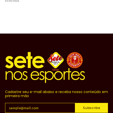
01/05/2026
Cadastre seu e-mail abaixo e receba nosso conteúdo em
primeira mão
Subscribe