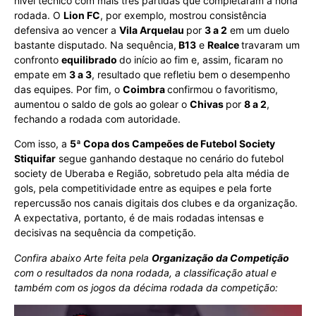
nível técnico com mais três partidas que completaram a nona
rodada. O
Lion FC
, por exemplo, mostrou consistência
defensiva ao vencer a
Vila Arquelau
por
3 a 2
em um duelo
bastante disputado. Na sequência,
B13
e
Realce
travaram um
confronto
equilibrado
do início ao fim e, assim, ficaram no
empate em
3 a 3
, resultado que refletiu bem o desempenho
das equipes. Por fim, o
Coimbra
confirmou o favoritismo,
aumentou o saldo de gols ao golear o
Chivas
por
8 a 2
,
fechando a rodada com autoridade.
Com isso, a
5ª Copa dos Campeões de Futebol Society
Stiquifar
segue ganhando destaque no cenário do futebol
society de Uberaba e Região, sobretudo pela alta média de
gols, pela competitividade entre as equipes e pela forte
repercussão nos canais digitais dos clubes e da organização.
A expectativa, portanto, é de mais rodadas intensas e
decisivas na sequência da competição.
Confira abaixo Arte feita pela
Organização da Competição
com o resultados da nona rodada, a classificação atual e
também com os jogos da décima rodada da competição: