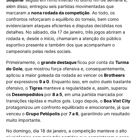
além disso, entregou seis partidas movimentadas que
marcaram a
nona rodada da competição
. Ao todo, os
confrontos reforçaram o equilíbrio do torneio, bem como
evidenciaram ataques eficientes e disputas decididas nos
detalhes. No sábado, dia 17 de janeiro, três jogos abriram a
rodada e, desde o início, chamaram a atenção do público
esportivo presente e também dos que acompanham o
campeonato pelas redes sociais.
Primeiramente, o
grande destaque
ficou por conta da
Turma
do Gole
, que mostrou força ofensiva e, consequentemente,
aplicou a maior goleada da rodada ao vencer os
Brotheers
por expressivos
9 a 0
. Enquanto isso, em outro duelo bastante
ofensivo, o
Tigres
manteve a regularidade e, assim, superou
os
Desempedidos
por
8 a 5
, em uma partida marcada por
transições rápidas e muitos gols. Logo depois, o
Boa Vist City
protagonizou um confronto equilibrado e emocionante, já que
venceu o
Grupo Petópolis
por
7 a 6
, garantindo um resultado
muito importante.
No domingo, dia 18 de janeiro, a competição manteve o alto