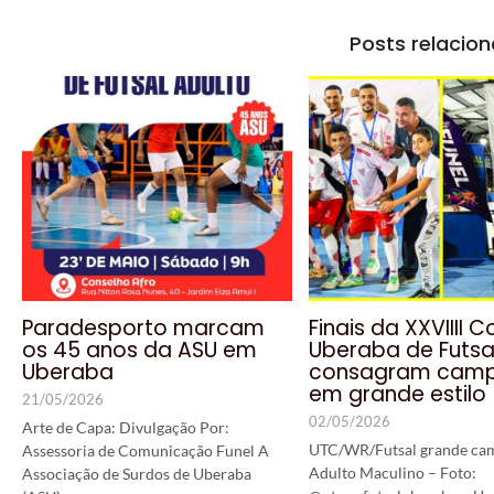
Posts relacio
Paradesporto marcam
Finais da XXVIIII 
os 45 anos da ASU em
Uberaba de Futsa
Uberaba
consagram cam
em grande estilo
21/05/2026
02/05/2026
Arte de Capa: Divulgação Por:
UTC/WR/Futsal grande ca
Assessoria de Comunicação Funel A
Adulto Maculino – Foto:
Associação de Surdos de Uberaba