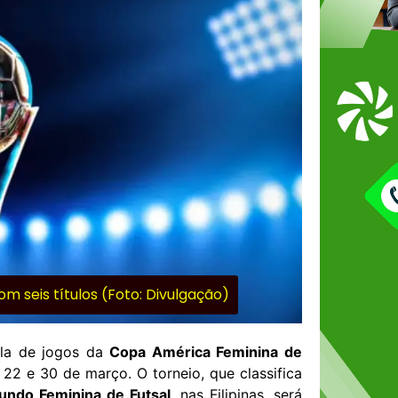
m seis títulos (Foto: Divulgação)
ela de jogos da
Copa América Feminina de
s 22 e 30 de março. O torneio, que classifica
undo Feminina de Futsal
, nas Filipinas, será