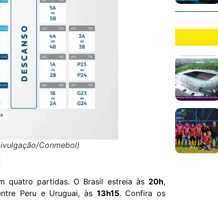
 Divulgação/Conmebol)
l
m quatro partidas. O Brasil estreia às
20h
,
entre Peru e Uruguai, às
13h15
. Confira os