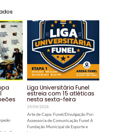
nados
Copa
Liga Universitária Funel
l
estreia com 15 atléticas
peões
nesta sexta-feira
24/04/2026
Arte de Capa: Funel/Divulgação Por:
mpeão
Assessoria de Comunicação Funel A
Fundação Municipal de Esporte e