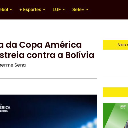
ebol
+ Esportes
LUF
Sete+
a da Copa América
Nos 
streia contra a Bolívia
lherme Sena