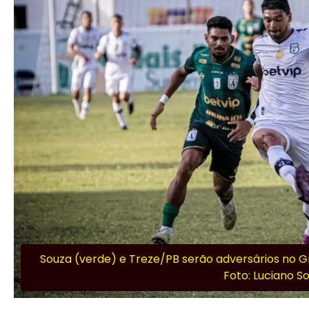
Souza (verde) e Treze/PB serão adversários no Gr
Foto: Luciano S