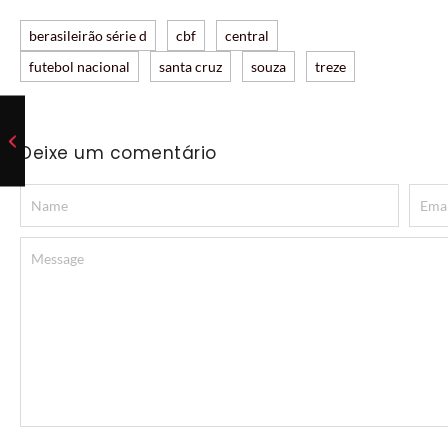
berasileirão série d
cbf
central
futebol nacional
santa cruz
souza
treze
Deixe um comentário