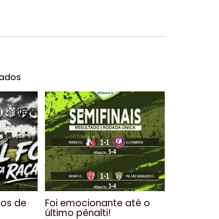
nados
nos de
Foi emocionante até o
último pênalti!