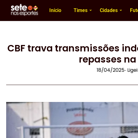
Início
Times
Cidades
Fut
CBF trava transmissões in
repasses na 
18/04/2025
Lige
-