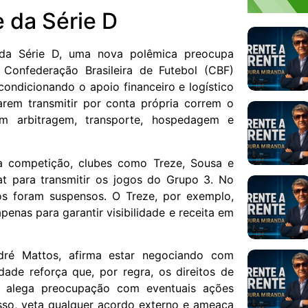
 da Série D
 da Série D, uma nova polêmica preocupa
 Confederação Brasileira de Futebol (CBF)
ondicionando o apoio financeiro e logístico
tarem transmitir por conta própria correm o
m arbitragem, transporte, hospedagem e
 competição, clubes como Treze, Sousa e
t para transmitir os jogos do Grupo 3. No
os foram suspensos. O Treze, por exemplo,
enas para garantir visibilidade e receita em
ndré Mattos, afirma estar negociando com
dade reforça que, por regra, os direitos de
o, alega preocupação com eventuais ações
 isso, veta qualquer acordo externo e ameaça