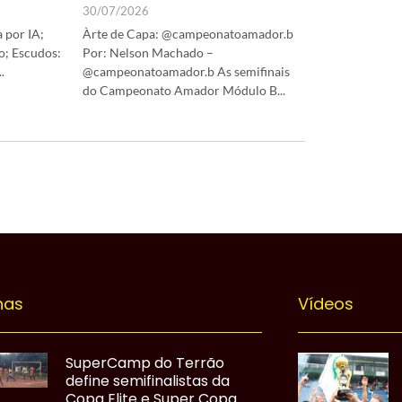
30/07/2026
 por IA;
Àrte de Capa: @campeonatoamador.b
o; Escudos:
Por: Nelson Machado –
.
@campeonatoamador.b As semifinais
do Campeonato Amador Módulo B...
nas
Vídeos
SuperCamp do Terrão
define semifinalistas da
Copa Elite e Super Copa