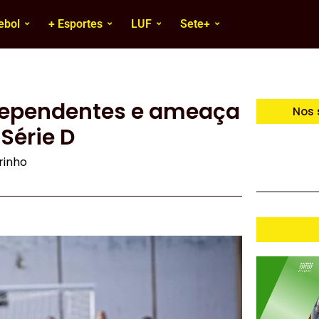
ebol
+ Esportes
LUF
Sete+
dependentes e ameaça
Nos 
Série D
irinho