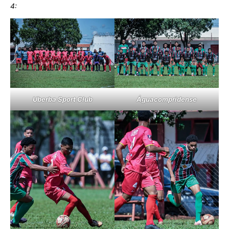
4:
Uberba Sport Club
Águacompridense