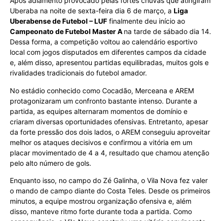
Após adiamento provocado pelas fortes chuvas que atingiram
Uberaba na noite de sexta-feira dia 6 de março, a
Liga
Uberabense de Futebol – LUF
finalmente deu início ao
Campeonato de Futebol Master A
na tarde de sábado dia 14.
Dessa forma, a competição voltou ao calendário esportivo
local com jogos disputados em diferentes campos da cidade
e, além disso, apresentou partidas equilibradas, muitos gols e
rivalidades tradicionais do futebol amador.
No estádio conhecido como Cocadão, Merceana e AREM
protagonizaram um confronto bastante intenso. Durante a
partida, as equipes alternaram momentos de domínio e
criaram diversas oportunidades ofensivas. Entretanto, apesar
da forte pressão dos dois lados, o AREM conseguiu aproveitar
melhor os ataques decisivos e confirmou a vitória em um
placar movimentado de 4 a 4, resultado que chamou atenção
pelo alto número de gols.
Enquanto isso, no campo do Zé Galinha, o Vila Nova fez valer
o mando de campo diante do Costa Teles. Desde os primeiros
minutos, a equipe mostrou organização ofensiva e, além
disso, manteve ritmo forte durante toda a partida. Como