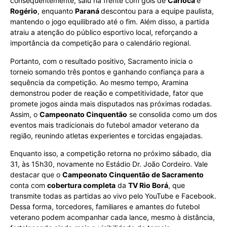
consequentemente, saiu na frente com gols de
Carioca
e
Rogério
, enquanto
Paraná
descontou para a equipe paulista,
mantendo o jogo equilibrado até o fim. Além disso, a partida
atraiu a atenção do público esportivo local, reforçando a
importância da competição para o calendário regional.
Portanto, com o resultado positivo, Sacramento inicia o
torneio somando três pontos e ganhando confiança para a
sequência da competição. Ao mesmo tempo, Aramina
demonstrou poder de reação e competitividade, fator que
promete jogos ainda mais disputados nas próximas rodadas.
Assim, o
Campeonato Cinquentão
se consolida como um dos
eventos mais tradicionais do futebol amador veterano da
região, reunindo atletas experientes e torcidas engajadas.
Enquanto isso, a competição retorna no próximo sábado, dia
31, às 15h30, novamente no Estádio Dr. João Cordeiro. Vale
destacar que o
Campeonato Cinquentão de Sacramento
conta com
cobertura completa
da
TV Rio Borá
, que
transmite todas as partidas ao vivo pelo YouTube e Facebook.
Dessa forma, torcedores, familiares e amantes do futebol
veterano podem acompanhar cada lance, mesmo à distância,