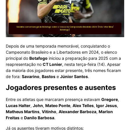
Savarino comemora gol do Botafogo sobre o Vasco no Campeonato Brasileiro 2024 (Foto: Vitor Silva/
Botafogo)
Depois de uma temporada memorável, conquistando o
Campeonato Brasileiro e a Libertadores em 2024, o elenco
principal do
Botafogo
iniciou a preparação para 2025 com a
reapresentação no
CT Lonier
, nesta terça-feira (14). Apesar
da maioria dos jogadores estar presente, três nomes ficaram
de fora:
Savarino
,
Bastos
e
Júnior Santos
.
Jogadores presentes e ausentes
Entre os atletas que marcaram presença estavam
Gregore
,
Lucas Halter
,
John
,
Mateo Ponte
,
Alex Telles
,
Igor Jesus
,
Matheus Martins
,
Vitinho
,
Alexander Barboza
,
Marlon
Freitas
e
Danilo Barbosa
.
Já os ausentes tiveram motivos distintos: