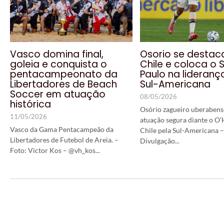
Vasco domina final,
Osorio se destac
goleia e conquista o
Chile e coloca o 
pentacampeonato da
Paulo na lideranç
Libertadores de Beach
Sul-Americana
Soccer em atuação
08/05/2026
histórica
Osório zagueiro uberabens
11/05/2026
atuação segura diante o O’
Vasco da Gama Pentacampeão da
Chile pela Sul-Americana –
Libertadores de Futebol de Areia. –
Divulgação...
Foto: Victor Kos – @vh_kos...