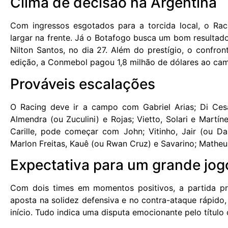
Clima de decisão na Argentina
Com ingressos esgotados para a torcida local, o Ra
largar na frente. Já o Botafogo busca um bom resultado
Nilton Santos, no dia 27. Além do prestígio, o confron
edição, a Conmebol pagou 1,8 milhão de dólares ao ca
Prováveis escalações
O Racing deve ir a campo com Gabriel Arias; Di Cesa
Almendra (ou Zuculini) e Rojas; Vietto, Solari e Mart
Carille, pode começar com John; Vitinho, Jair (ou Dan
Marlon Freitas, Kauê (ou Rwan Cruz) e Savarino; Matheus
Expectativa para um grande jog
Com dois times em momentos positivos, a partida pro
aposta na solidez defensiva e no contra-ataque rápido
início. Tudo indica uma disputa emocionante pelo título 