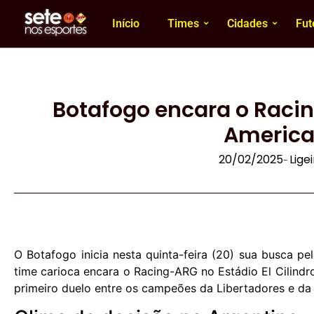
Início
Times
Cidades
Fut
Botafogo encara o Racin
Americ
20/02/2025
Lige
-
O Botafogo inicia nesta quinta-feira (20) sua busca pe
time carioca encara o Racing-ARG no Estádio El Cilindro
primeiro duelo entre os campeões da Libertadores e da