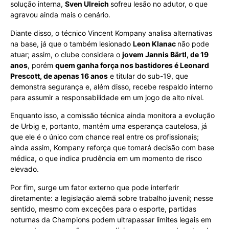
solução interna,
Sven Ulreich
sofreu lesão no adutor, o que
agravou ainda mais o cenário.
Diante disso, o técnico Vincent Kompany analisa alternativas
na base, já que o também lesionado
Leon Klanac
não pode
atuar; assim, o clube considera o
jovem Jannis Bärtl, de 19
anos
, porém
quem ganha força nos bastidores é Leonard
Prescott, de apenas 16 anos
e titular do sub-19, que
demonstra segurança e, além disso, recebe respaldo interno
para assumir a responsabilidade em um jogo de alto nível.
Enquanto isso, a comissão técnica ainda monitora a evolução
de Urbig e, portanto, mantém uma esperança cautelosa, já
que ele é o único com chance real entre os profissionais;
ainda assim, Kompany reforça que tomará decisão com base
médica, o que indica prudência em um momento de risco
elevado.
Por fim, surge um fator externo que pode interferir
diretamente: a legislação alemã sobre trabalho juvenil; nesse
sentido, mesmo com exceções para o esporte, partidas
noturnas da Champions podem ultrapassar limites legais em