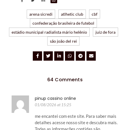
arena sicredi
atlhetic club
cbf
confederação brasileira de futebol
estádio municipal radialista mário helênio
juiz de fora
são joão del rei
64 Comments
pinup cassino online
01/08/2026 at 15:25
me encantei com este site. Para saber mais
detalhes acesse nosso site e descubra mais.
Todas as informações contidas são