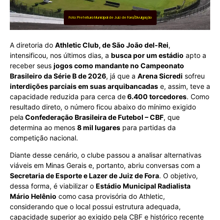
Foto: Prefeitura Municipal de Juiz de Fora/Divulgação
A diretoria do
Athletic Club, de São João del-Rei
,
intensificou, nos últimos dias, a
busca por um estádio
apto a
receber seus
jogos como mandante no Campeonato
Brasileiro da Série B de 2026
, já que a
Arena Sicredi
sofreu
interdições parciais em suas arquibancadas
e, assim, teve a
capacidade reduzida para cerca de
6.400 torcedores
. Como
resultado direto, o número ficou abaixo do mínimo exigido
pela
Confederação Brasileira de Futebol – CBF
, que
determina ao menos
8 mil lugares
para partidas da
competição nacional.
Diante desse cenário, o clube passou a analisar alternativas
viáveis em Minas Gerais e, portanto, abriu conversas com a
Secretaria de Esporte e Lazer de Juiz de Fora
. O objetivo,
dessa forma, é viabilizar o
Estádio Municipal Radialista
Mário Helênio
como casa provisória do Athletic,
considerando que o local possui estrutura adequada,
capacidade superior ao exigido pela CBF e histórico recente