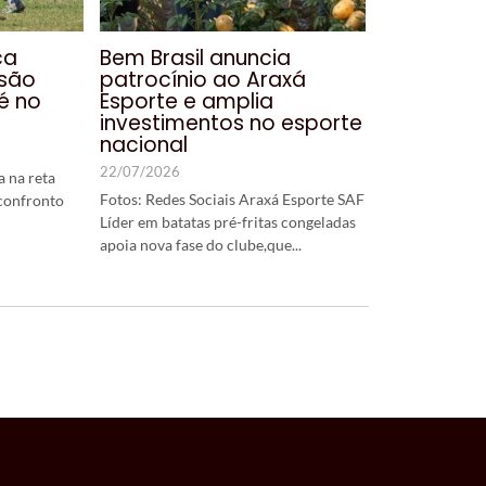
ca
Bem Brasil anuncia
isão
patrocínio ao Araxá
é no
Esporte e amplia
investimentos no esporte
nacional
22/07/2026
 na reta
Fotos: Redes Sociais Araxá Esporte SAF
 confronto
Líder em batatas pré-fritas congeladas
apoia nova fase do clube,que...