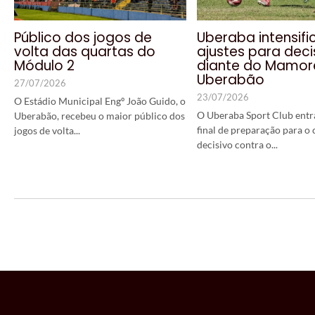
Público dos jogos de
Uberaba intensifi
volta das quartas do
ajustes para dec
Módulo 2
diante do Mamor
Uberabão
27/07/2026
23/07/2026
O Estádio Municipal Engº João Guido, o
O Uberaba Sport Club entra
Uberabão, recebeu o maior público dos
final de preparação para o
jogos de volta...
decisivo contra o...