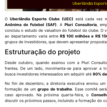
Uberlândia Esport
O
Uberlândia Esporte Clube (UEC)
está cada vez m
Anônima do Futebol (SAF)
. A
Pluri Consultoria
, emp
concluiu o estudo de valuation do futebol do clube. O 
ao departamento varia entre
R$ 100 milhões e R$ 15
grupos de investidores, que devem apresentar propostas
Estruturação do projeto
Desde outubro, quando assinou com a Pluri Consulto
frentes. De um lado, movimenta-se para aprovar a tr
busca investidores interessados em adquirir até
90% das
No fim de dezembro, a diretoria executiva enviou um
formação de um
grupo de trabalho
. Esse comitê será
caso aprovado. Na próxima quarta-feira, o
Conselh
discutir os próximos passos, incluindo a formação do c