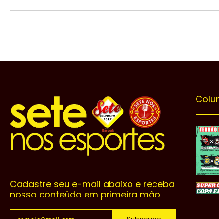
Colu
Cadastre seu e-mail abaixo e receba
nosso conteúdo em primeira mão
Subscribe