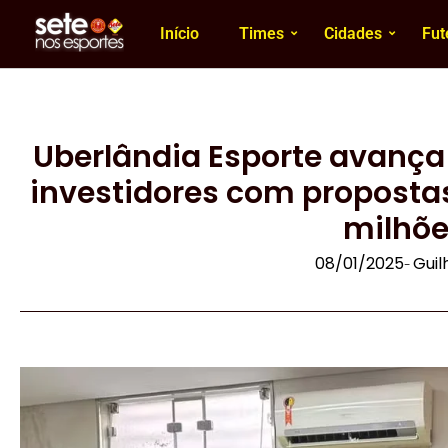
Início
Times
Cidades
Fut
Uberlândia Esporte avança 
investidores com propostas
milhõe
08/01/2025
Gui
-