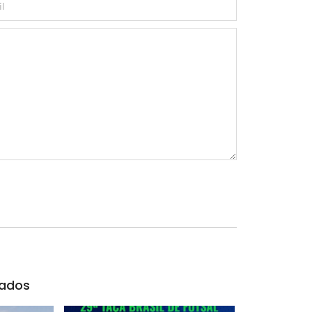
nados