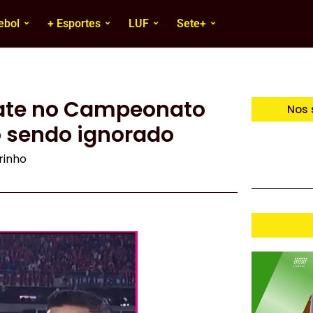
ebol
+ Esportes
LUF
Sete+
Plate no Campeonato
Nos 
o sendo ignorado
irinho