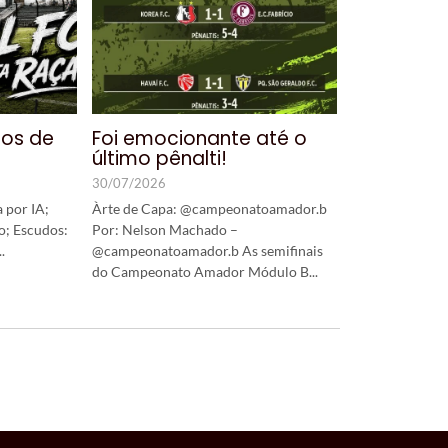
nos de
Foi emocionante até o
último pênalti!
30/07/2026
 por IA;
Àrte de Capa: @campeonatoamador.b
o; Escudos:
Por: Nelson Machado –
.
@campeonatoamador.b As semifinais
do Campeonato Amador Módulo B...