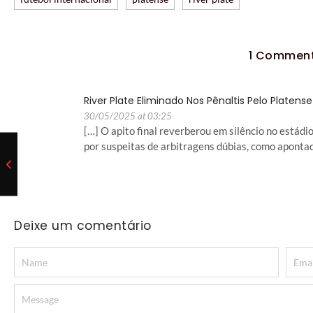
1 Commen
River Plate Eliminado Nos Pênaltis Pelo Platens
30/05/2025 at 03:25
[…] O apito final reverberou em silêncio no estádi
por suspeitas de arbitragens dúbias, como aponta
Deixe um comentário