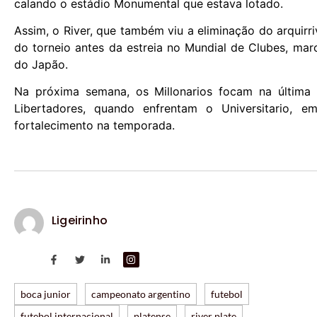
calando o estádio Monumental que estava lotado.
Assim, o River, que também viu a eliminação do arquirr
do torneio antes da estreia no Mundial de Clubes, ma
do Japão.
Na próxima semana, os Millonarios focam na últi
Libertadores, quando enfrentam o Universitario, em
fortalecimento na temporada.
Ligeirinho
boca junior
campeonato argentino
futebol
futebol internacional
platense
river plate