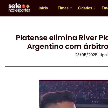
Início
Times
Cidades
Fut
Platense elimina River 
Argentino com árbitr
23/05/2025
Lige
-