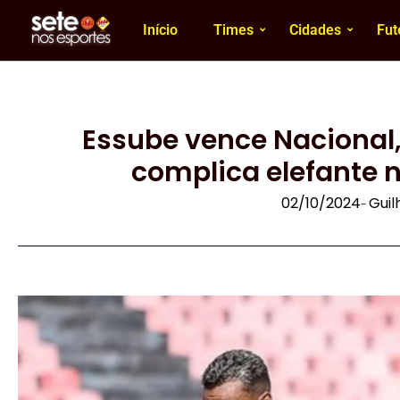
Início
Times
Cidades
Fut
Essube vence Nacional,
complica elefante 
02/10/2024
Gui
-