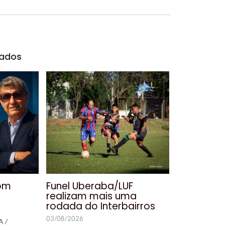
nados
com
Funel Uberaba/LUF
realizam mais uma
rodada do Interbairros
03/08/2026
A /