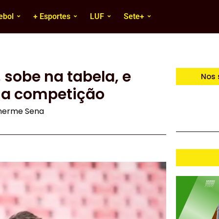
ebol
+ Esportes
LUF
Sete+
 sobe na tabela, e
Nos 
na competição
lherme Sena