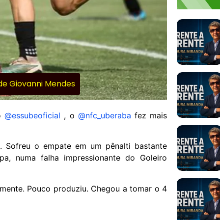
 de Giovanni Mendes
 o
@essubeoficial
, o
@nfc_uberaba
fez mais
. Sofreu o empate em um pênalti bastante
pa, numa falha impressionante do Goleiro
camente. Pouco produziu. Chegou a tomar o 4